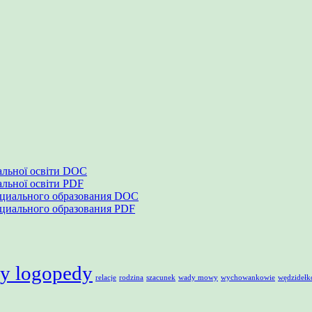
іальної освіти DOC
альної освіти PDF
ециального образования DOC
ециального образования PDF
y logopedy
relacje
rodzina
szacunek
wady mowy
wychowankowie
wędzidełk