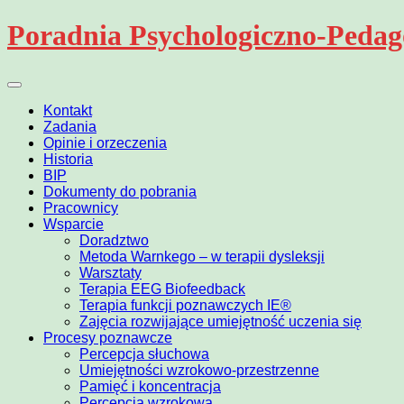
Skip
Poradnia Psychologiczno-Pedag
to
content
Kontakt
Zadania
Opinie i orzeczenia
Historia
BIP
Dokumenty do pobrania
Pracownicy
Wsparcie
Doradztwo
Metoda Warnkego – w terapii dysleksji
Warsztaty
Terapia EEG Biofeedback
Terapia funkcji poznawczych IE®
Zajęcia rozwijające umiejętność uczenia się
Procesy poznawcze
Percepcja słuchowa
Umiejętności wzrokowo-przestrzenne
Pamięć i koncentracja
Percepcja wzrokowa