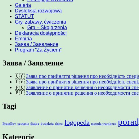
Galeria
Dysleksja rozwojowa
STATUT
Gry, zabawy, ćwiczenia
Gra – Skojarzenia
Deklaracja dostępności
Empiria
Заява / Заявление
Program “Za Życiem”
Заява / Заявление
🇺🇦
Заява про прийняття рішення про необхідність спец
🇺🇦
Заява про прийняття рішення про необхідність спеці
🇷🇺
Заявление о принятии решения о необходимости сп
🇷🇺
Заявление о принятии решения о необходимости сп
Tagi
porad
logopeda
BrainBoy
czytanie
dialog
dysleksja
dzieci
metoda warnkego
Kategorie