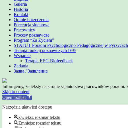
Galeria
Historia
Kontakt
Opinie i orzeczenia
Percepcja słuchowa
Pracownicy
Procesy poznawcze
Program “Za Życiem”
STATUT Poradni Psychologiczno-Pedagogicznej w Pyrzycach
Terapia funkcji poznawczych IE®
Wsparcie
Terapia EEG Biofeedback
Zadania
Заява / Заявление
Informjemy, że teksty na stronie są autorstwa pracowników poradni
Skip to content
Open toolbar
Narzędzia ułatwień dostępu
Zwiększ rozmiar tekstu
Zmniejsz rozmiar tekstu