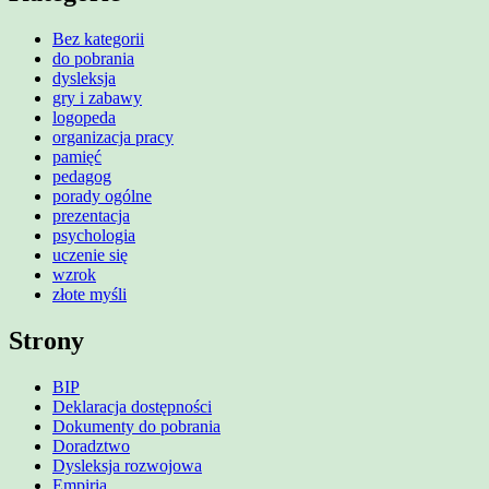
Bez kategorii
do pobrania
dysleksja
gry i zabawy
logopeda
organizacja pracy
pamięć
pedagog
porady ogólne
prezentacja
psychologia
uczenie się
wzrok
złote myśli
Strony
BIP
Deklaracja dostępności
Dokumenty do pobrania
Doradztwo
Dysleksja rozwojowa
Empiria